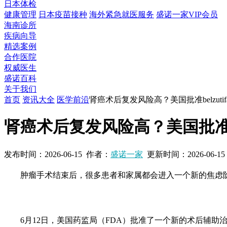
日本体检
健康管理
日本疫苗接种
海外紧急就医服务
盛诺一家VIP会员
海南诊所
疾病向导
精选案例
合作医院
权威医生
盛诺百科
关于我们
首页
资讯大全
医学前沿
肾癌术后复发风险高？美国批准belzut
肾癌术后复发风险高？美国批准be
发布时间：
2026-06-15
作者：
盛诺一家
更新时间：
2026-06-15
肿瘤手术结束后，很多患者和家属都会进入一个新的焦虑
6
月
12
日，美国药监局（
FDA
）批准了一个新的术后辅助