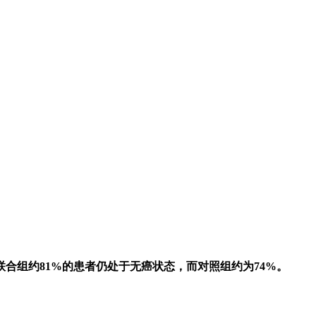
联合组约
81%
的患者仍处于无
癌状态
，而对照组约为
74%
。