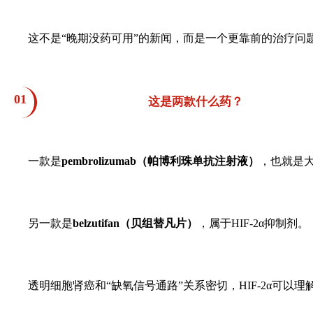
这不是
“
晚期没药可用
”
的新闻，而是一个更靠前的治疗问
01
这是两款什么药？
一款是
pembrolizumab
（帕博利珠单抗注射液）
，也就是
另一款是
belzutifan
（贝组替凡片）
，属于
HIF-2α
抑制剂
。
透明细胞肾癌和
“
缺氧信号通路
”
关系密切，
HIF-2α
可以理