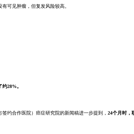
没有可见肿瘤，但复发风险较高。
了约
28%
。
家官方签约合作医院
）癌症研究院的新闻稿进一步提到，
24
个月时，