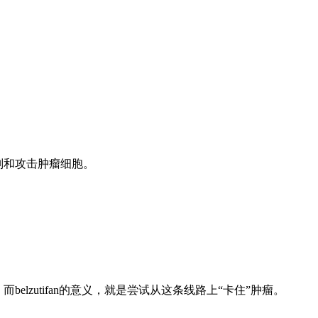
别和攻击肿瘤细胞。
；而
belzutifan
的意义，就是尝试从这条线路上
“
卡住
”
肿瘤。