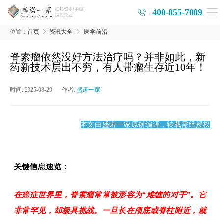
400-855-7089
位置：
首页
资讯大全
医学前沿
脊索瘤依然没好方法治疗吗？并非如此，新
药新技术层出不穷，有人带瘤生存近10年！
时间:
2025-08-29
作者:
盛诺一家
本文由盛诺一家原创编译，转载需经授权
关键信息速览：
在癌症世界里，脊索瘤常常被形容为
“难缠的对手”。它
非常罕见，却极具挑战。一旦长在颅底或脊柱附近，就