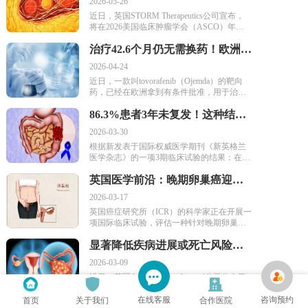
2026-05-26
能延缓疾病进展。其中，Zanidatamab联合替
一步开发为头颈癌潜在治疗方案。
近日，英国STORM Therapeutics公司宣布，
雷利珠单抗和化疗的三药方案，还将患者的
将在2026美国临床肿瘤学会（ASCO）年会
中位总生存期从19.2个月延长至26.4个月。对
上公布其开发的新药STC-15，在1期研究中针
于这类过去治疗选择有限、容易进展的患者
治疗42.6个月仍无需换药！欧洲首个可覆盖3类BRAF异常的胶质瘤靶向药获批
对肉瘤患者的积极结果。由于它是首个进入
来说，这一结果意味着一线治疗可能迎来新
人体临床试验的RNA修饰酶抑制剂，因此也
的改变。
2026-04-24
被称为同类首创药物。STC-15目前正在一项2
近日，一款叫tovorafenib（Ojemda）的靶向
期研究中作为单药治疗用于特定肉瘤。
药，已经在欧洲拿到有条件批准，用于治疗
带有BRAF基因异常（V600E突变、融合、重
86.3%患者3年未复发！这种结肠癌新方案，将复发或死亡风险降低一半
排）的复发或难治性儿童低级别胶质瘤。支
持这项批准的FIREFLY-1临床研究数据显
2026-03-30
示，该药让71%的患者肿瘤出现明显缩小。
根据新发表于国际权威医学期刊《新英格兰
医学杂志》的一项3期临床试验的结果：在Ⅲ
期错配修复缺陷（dMMR）结肠癌患者的术
英国医学前沿：晚期卵巢癌迎来新希望！新型免疫疗法THEO-260启动2a期临床试验
后辅助治疗中，与单用mFOLFOX6化疗方案
相比，加用PD-L1抑制剂阿替利珠单抗
2026-03-17
（Atezolizumab），可显著改善无病生存期
英国癌症研究所（ICR）的科学家正在开展一
（DFS），意味着患者术后能更长时间不复
项国际临床试验，评估一种针对晚期卵巢癌
发，病情控制也更稳定。
的有希望的新型免疫疗法。英国生物技术公
显著降低疾病进展或死亡风险！新药Alnodesertib联合化疗，治疗晚期卵巢癌疗效积极
司Theolytics的2a期OCTOPOD-IV试验的扩
展。该试验将评估THEO-260，一种新一代的
2026-03-09
溶瘤免疫疗法。该疗法可以攻击肿瘤和支持
近日，英国Artios Pharma Limited公司公布了
肿瘤生长的环境，专门针对结构复杂、治疗
一项2a期临床研究的数据。该研究评估了新
难度大的癌症设计。首批对象为铂耐药卵巢
药Alnodesertib联合化疗药吉西他滨，与单独
癌患者。
在线客服
咨询预约
首页
关于我们
合作医院