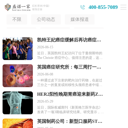
400-855-7089
不限
公司动态
媒体报道
医学前沿
医院动态
健康资讯
凯特王妃癌症缓解后再访癌症中心：治疗结束后，患者真正要面对什么？
美国看病指南
日本看病指南
2026-06-15
近日，英国凯特王妃访问了位于曼彻斯特的
The Christie 癌症中心。值得注意的是，这次
访问的重点，并不是某一种新药，也不是某
英国癌症研究所：每三周打一针，42%患者肿瘤缩小，Amivantamab成为晚期头颈癌患者新救星
一项手术技术，而是癌症患者在治疗期间和
治疗之后所需要的整体支持。
2026-06-08
一种通过皮下注射的靶向治疗药物，在超过
三分之一的复发或转移性头颈癌患者中缩小
了肿瘤，这些患者的疾病已对标准治疗失
HER2阳性晚期胃癌迎来新药Zanidatamab联合化疗方案：显著延长患者生存期，降低疾死亡风险！
效。近日，英国癌症研究所（ICR）的科学家
在美国临床肿瘤学会（ASCO）年会上，公
2026-05-29
布了1b/2期OrigAMI4临床试验的新结果。研
近日，国际权威期刊《新英格兰医学杂志》
究显示，接受Amivantamab治疗的患者中，有
发表了一项3期临床研究结果。研究显示，对
42%出现了肿瘤缩小，同时患者总体生存情
于HER2阳性晚期胃食管腺癌患者，
况令人鼓舞。这部分患者此前可选择的治疗
英国制药公司：新型口服药STC-15让54%肉瘤患者病情得到控制，多线治疗后仍有希望！
Zanidatamab联合化疗，无论是否加入替雷利
方案非常有限。研究人员表示，这些发现提
珠单抗，都比传统的曲妥珠单抗联合化疗更
供了非常有力的证据，支持将Amivantamab进