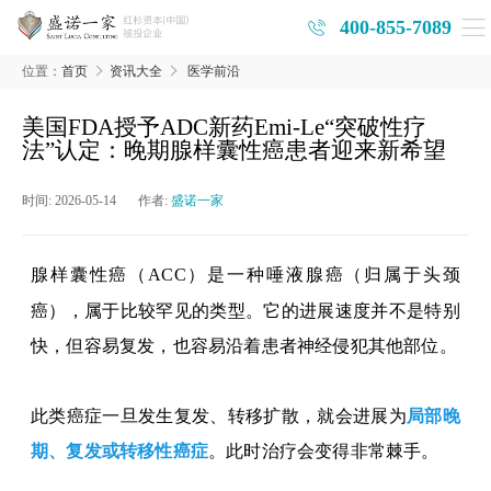
400-855-7089
位置：
首页
资讯大全
医学前沿
美国FDA授予ADC新药Emi-Le“突破性疗
法”认定：晚期腺样囊性癌患者迎来新希望
时间:
2026-05-14
作者:
盛诺一家
腺样囊性癌（
ACC
）是一种唾液腺癌（归属于头颈
癌），属于比较罕见的类型。它的进展速度并不是特别
快，但容易复发，也容易沿着患者神经侵犯其他部位。
此类癌症一旦发生复发、转移扩散，就会进展为
局部晚
期、复发或转移性癌症
。此时治疗会变得非常棘手。