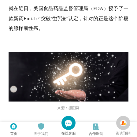
就在近日，美国食品药品监督管理局（
FDA
）授予了一
款新药
Emi-Le
“突破性疗法”认定，针对的正是这个阶段
的腺样囊性癌。
来源：摄图网
01
在线客服
咨询预约
首页
关于我们
合作医院