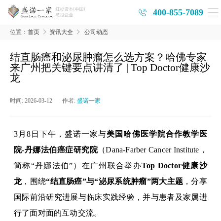
400-855-7089
位置：
首页
资讯大全
公司动态
结直肠癌和泌尿肿瘤怎么选方案？哈佛专家
来广州把关键要点讲清了 | Top Doctor健康沙
龙
时间:
2026-03-12
作者:
盛诺一家
3月8日
下午
，盛诺一家与
美国哈佛医学院合作教学医
院
-
丹娜法伯癌症研究院
（
Dana-Farber Cancer Institute
，
简称
“丹娜法伯”
）在广州联合举办
Top Doctor健康沙
龙
，围绕
“
结直肠癌
”
与
“
泌尿系统肿瘤
”
两大主题
，分享
国际前沿研究进展与临床实践经验，并与患者及家属进
行了面对面的互动交流。