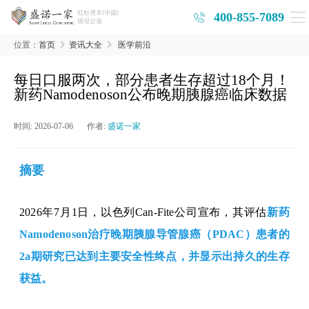
400-855-7089
位置：
首页
资讯大全
医学前沿
每日口服两次，部分患者生存超过18个月！
新药Namodenoson公布晚期胰腺癌临床数据
时间:
2026-07-06
作者:
盛诺一家
摘要
2026年7月1日
，
以色列
Can-Fite公司
宣布，其评估
新药
Namodenoson治疗晚期胰腺导管腺癌
（
PDAC）
患者的
2a期研究已达到主要安全性终点，并显示出持久的
生存
获益
。