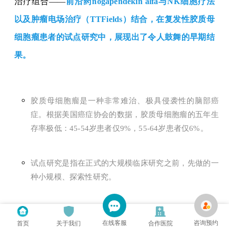
治疗组合
——
前沿药
nogapendekin alfa与NK细胞疗法
以及
肿瘤电场治疗
（TTFields）结合，在复发性胶质母
细胞瘤患者的试点研究中
，
展现
出
了令人鼓舞的早期结
果。
胶质母细胞瘤是一种非常难治、极具侵袭性的脑部癌
症。根据美国癌症协会的数据，胶质母细胞瘤的五年生
存率极低：
45-54岁患者仅9%，55-64岁患者仅6%。
试点研究是指在正式的大规模临床研究之前，先做的一
种小规模、探索性研究。
关键结果
在线客服
咨询预约
首页
关于我们
合作医院