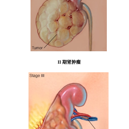
II 期肾肿瘤