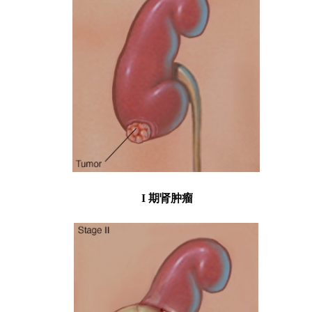
I 期肾肿瘤