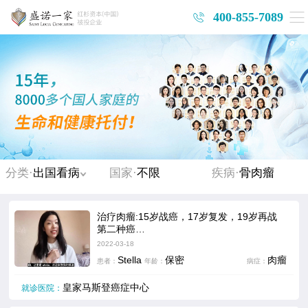
400-855-7089
分类·
出国看病
国家·
不限
疾病·
骨肉瘤
治疗肉瘤:15岁战癌，17岁复发，19岁再战
第二种癌…
2022-03-18
Stella
保密
肉瘤
患者：
年龄：
病症：
皇家马斯登癌症中心
就诊医院：