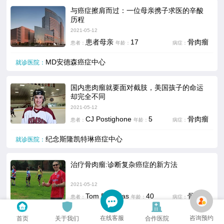
与癌症擦肩而过：一位母亲携子求医的辛酸
历程
2021-05-12
患者母亲
17
骨肉瘤
患者：
年龄：
病症：
MD安德森癌症中心
就诊医院：
国内患肉瘤就要面对截肢，美国孩子的命运
却完全不同
2021-05-12
CJ Postighone
5
骨肉瘤
患者：
年龄：
病症：
纪念斯隆凯特琳癌症中心
就诊医院：
治疗骨肉瘤:诊断复杂癌症的新方法
2021-05-12
Tom Peroulas
40
骨肉瘤
患者：
年龄：
病症：
妙佑医疗国际(原梅奥诊所)Mayo Clinic
就诊医院：
在线客服
咨询预约
首页
关于我们
合作医院