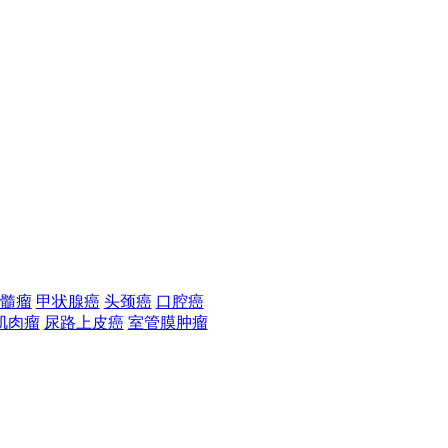
髓瘤
甲状腺癌
头颈癌
口腔癌
肌肉瘤
尿路上皮癌
室管膜肿瘤