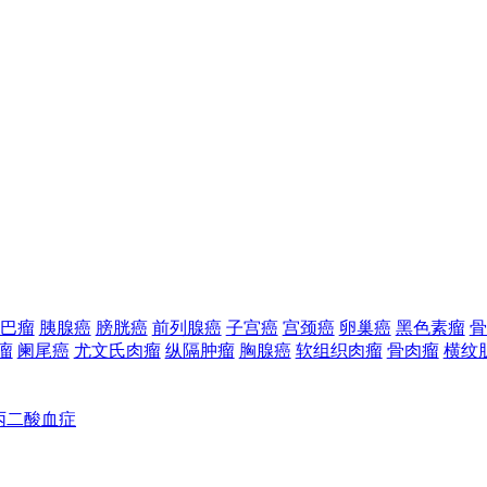
巴瘤
胰腺癌
膀胱癌
前列腺癌
子宫癌
宫颈癌
卵巢癌
黑色素瘤
骨
瘤
阑尾癌
尤文氏肉瘤
纵隔肿瘤
胸腺癌
软组织肉瘤
骨肉瘤
横纹
丙二酸血症