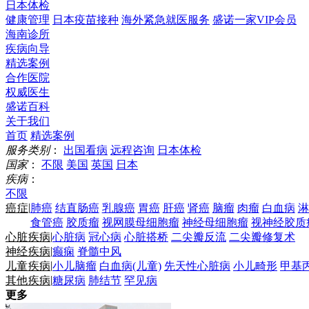
日本体检
健康管理
日本疫苗接种
海外紧急就医服务
盛诺一家VIP会员
海南诊所
疾病向导
精选案例
合作医院
权威医生
盛诺百科
关于我们
首页
精选案例
服务类别
：
出国看病
远程咨询
日本体检
国家
：
不限
美国
英国
日本
疾病
：
不限
|
癌症
肺癌
结直肠癌
乳腺癌
胃癌
肝癌
肾癌
脑瘤
肉瘤
白血病
淋
食管癌
胶质瘤
视网膜母细胞瘤
神经母细胞瘤
视神经胶质
|
心脏疾病
心脏病
冠心病
心脏搭桥
二尖瓣反流
二尖瓣修复术
|
神经疾病
癫痫
脊髓中风
|
儿童疾病
小儿脑瘤
白血病(儿童)
先天性心脏病
小儿畸形
甲基
|
其他疾病
糖尿病
肺结节
罕见病
更多