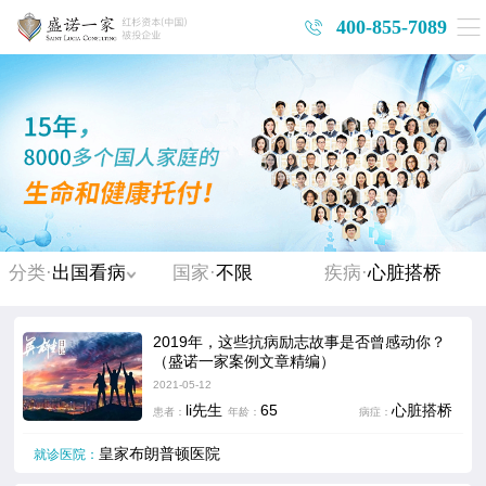
400-855-7089
分类·
出国看病
国家·
不限
疾病·
心脏搭桥
2019年，这些抗病励志故事是否曾感动你？
（盛诺一家案例文章精编）
2021-05-12
li先生
65
心脏搭桥
患者：
年龄：
病症：
皇家布朗普顿医院
就诊医院：