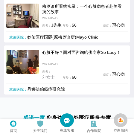
梅奥诊所看病实录：一个心脏病患者赴美看
病的故事
2021-05-12
J先生
56
冠心病
患者：
年龄：
病症：
妙佑医疗国际(原梅奥诊所)Mayo Clinic
就诊医院：
心脏不好？面对面咨询哈佛专家So Easy！
2021-05-12
患者：
冠心病
病症：
刘女士
60
年龄：
丹娜法伯癌症研究院
就诊医院：
盛诺一家
您身边的海外医疗服务专家
在线客服
咨询预约
首页
关于我们
合作医院
PARTNERS