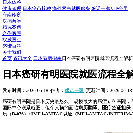
日本体检
健康管理
日本疫苗接种
海外紧急就医服务
盛诺一家VIP会员
海南诊所
疾病向导
精选案例
合作医院
权威医生
盛诺百科
关于我们
首页
资讯大全
日本看病指南
日本癌研有明医院就医流程全解析
日本癌研有明医院就医流程全解
发布时间：
2026-06-18
作者：
盛诺一家
更新时间：
2026-06-18
癌研有明医院是日本历史最悠久、规模最大的癌症专科医院，
国际中心联系就医，但个人预约面临
病历翻译、医疗签证担保
质（
B-076
）和
MEJ-AMTAC认证（MEJ-AMTAC-INTERIM-