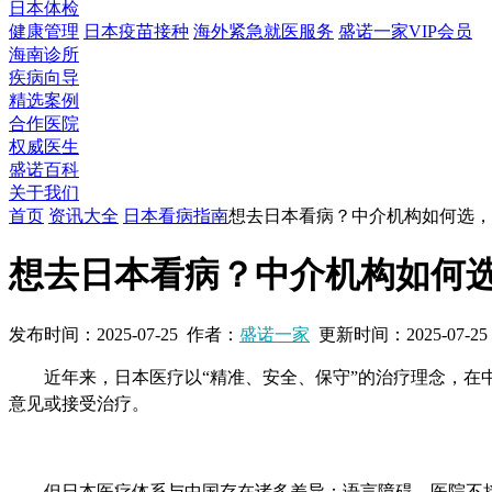
日本体检
健康管理
日本疫苗接种
海外紧急就医服务
盛诺一家VIP会员
海南诊所
疾病向导
精选案例
合作医院
权威医生
盛诺百科
关于我们
首页
资讯大全
日本看病指南
想去日本看病？中介机构如何选，
想去日本看病？中介机构如何
发布时间：
2025-07-25
作者：
盛诺一家
更新时间：
2025-07-25
近年来，日本医疗以
“
精准、安全、保守
”
的治疗理念，在
意见或接受治疗。
但日本医疗体系与中国存在诸多差异：语言障碍、医院不