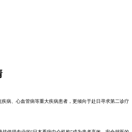
清
统疾病、心血管病等重大疾病患者，更倾向于赴日寻求第二诊疗
战使得专业的“日本看病中介机构”成为患者高效、安全就医的