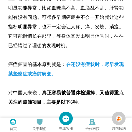
明显功能异常，比如血糖高不高、血脂乱不乱、肝肾功
能有没有问题。可很多早期癌症并不会一开始就让这些
指标明显异常，也不一定会让人疼、痒、发烧、消瘦。
它可能悄悄长在那里，等身体真发出明显信号时，往往
已经错过了理想的发现时机。
癌症筛查的基本原则
就是
：
在
还
没有症状时，尽早发现
某些癌症或癌前病变。
对中国人来说，
真正容易被普通体检漏掉、又值得重点
关注的癌筛项目，主要
是以下
6种。
1
在线客服
咨询预约
首页
关于我们
合作医院
胃肠癌筛查
：
胃肠镜