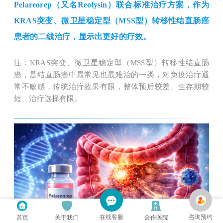
Pelareorep（
又名
Reolysin）联合标准治疗方案，作为
KRAS突变、微卫星稳定型
（
MSS型
）
转移性结直肠癌
患者的二线治疗，显示出更好的疗效。
注：
KRAS突变、微卫星稳定型（MSS型）转移性结直肠
癌，是结直肠癌中最常见也最难治的一类，对免疫治疗通
常不敏感，传统治疗效果有限，整体预后较差、生存期较
短、
治疗选择有限
。
在线客服
咨询预约
首页
关于我们
合作医院