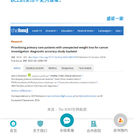
盛诺一家
来源：The BMJ官网截图
在线客服
咨询预约
该研究记录了
326240名
英国成人（≥18岁），在2000
首页
关于我们
合作医院