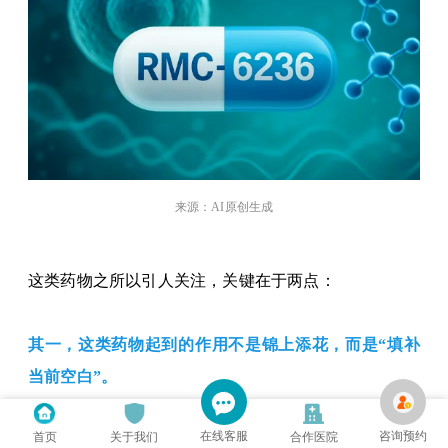
来源：
AI原创生成
这类药物之所以引人关注，关键在于两点：
其一，这类药物起到的作用不是锦上添花，而是
“填补
当前空白”。
在线客服
咨询预约
首页
关于我们
合作医院
其二，
RMC-6236和RMC-9805的疗效数据确实给力，