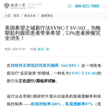
400-855-7089
位置：
首页
资讯大全
健康资讯
美国希望之城新疗法SYNC-T SV-102，为晚
期前列腺癌患者带来希望，53%患者肿瘤完
全消失！
时间:
2026-07-07
作者:
盛诺一家
在
转移性去势抵抗性前列腺癌（
mCRPC）
这一传统免
疫治疗“反应较差”的领域，一种名为
SYNC-T SV-102
的
新
疗法
正在进行
2
期临床试验
。
该疗法在早期
1
期研究中显示出较高的客观缓解率和疾
病控制率
——
疾病控制率
100%
，
客观缓解率
87%
（
意