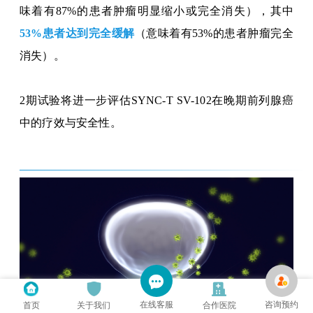
味着有
87%
的患者
肿瘤明显缩小
或完全消失
），其中
53%患者达到完全缓解
（
意味着有
53%
的患者肿瘤完全
消失
）。
2
期试验
将
进一步评估
SYNC-T SV-102在晚期前列腺癌
中的疗效与安全性。
在线客服
咨询预约
首页
关于我们
合作医院