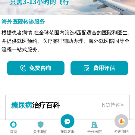
海外医院转诊服务
根据患者病情,在全球范围内筛选/匹配适合的医院和医生,
并提供就医预约、医疗签证辅助办理、海外就医陪同等全
流程一站式服务。
免费咨询
费用评估
糖尿病
治疗百科
NCI指南>
糖尿病
是一组因胰岛素绝对或相对分泌不足和
在线客服
咨询预约
首页
关于我们
合作医院
（或）胰岛素利用障碍引起的碳水化合物、蛋白