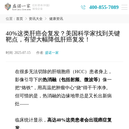
400-855-7089
位置：
首页
资讯大全
健康资讯
40%这类肝癌会复发？美国科学家找到关键
靶点，有望大幅降低肝癌复发！
时间:
2025-07-15
作者:
盛诺一家
在很多无法切除的肝细胞癌（
HCC
）患者身上，
影像引导下的
热消融（包括射频、微波等）
像一
把
“
烙铁
”
，用高温把肿瘤中心
“
烧
”
得干干净净。
但可惜的是，热消融的边缘地带总是又长出新病
灶
——
临床统计显示，
高达
40%
这类患者会出现癌症复
发。