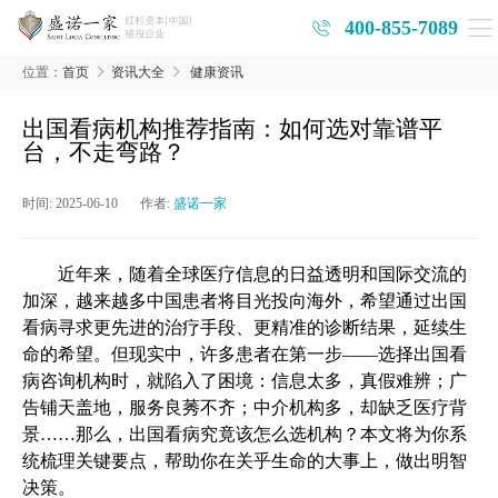
400-855-7089
位置：
首页
资讯大全
健康资讯
出国看病机构推荐指南：如何选对靠谱平
台，不走弯路？
时间:
2025-06-10
作者:
盛诺一家
近年来，随着全球医疗信息的日益透明和国际交流的
加深，越来越多中国患者将目光投向海外，希望通过出国
看病寻求更先进的治疗手段、更精准的诊断结果，延续生
命的希望。但现实中，许多患者在第一步
——
选择
出国看
病咨询
机构时，就陷入了困境：信息太多，真假难辨；广
告铺天盖地，服务良莠不齐；中介机构多，却缺乏医疗背
景
……
那么，出国看病究竟该怎么选机构？本文将为你系
统梳理关键要点，帮助你在关乎生命的大事上，做出明智
决策。