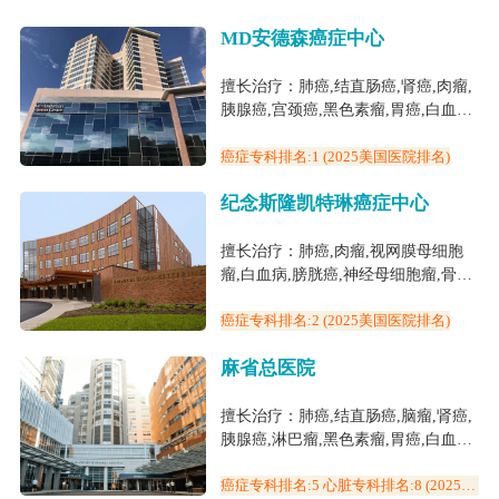
MD安德森癌症中心
擅长治疗：肺癌,结直肠癌,肾癌,肉瘤,
胰腺癌,宫颈癌,黑色素瘤,胃癌,白血病,
膀胱癌,神经母细胞瘤,鼻咽癌,肝癌,前
列腺癌,头颈癌,骨肉瘤
癌症专科排名:1 (2025美国医院排名)
纪念斯隆凯特琳癌症中心
擅长治疗：肺癌,肉瘤,视网膜母细胞
瘤,白血病,膀胱癌,神经母细胞瘤,骨髓
瘤,骨肉瘤
癌症专科排名:2 (2025美国医院排名)
麻省总医院
擅长治疗：肺癌,结直肠癌,脑瘤,肾癌,
胰腺癌,淋巴瘤,黑色素瘤,胃癌,白血病,
心脏搭桥,癫痫,阿尔兹海默症,小儿脑
瘤,白血病(儿童),银屑病,质子与重离
癌症专科排名:5 心脏专科排名:8 (2025美