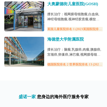
大奥蒙德街儿童医院(GOSH)
擅长治疗：视网膜母细胞瘤,白血病,
神经母细胞瘤,视神经胶质瘤,横纹肌
肉瘤,心脏移植,癫痫,小儿脑瘤,白血病
(儿童),心脏病
英国儿童医院排名:1 (2023英国医院排
名) 世界四大权威儿童医院
海德堡大学附属医院
擅长治疗：脑瘤,乳腺癌,肉瘤,胰腺癌,
宫颈癌,卵巢癌,淋巴瘤,视网膜母细胞
瘤,骨髓瘤,子宫癌,视神经胶质瘤,室管
膜肿瘤,小儿脑瘤,白血病(儿童),罕见
德国医院排名:2 世界医院排名:13 (2023
世界医院排名)
病,质子与重离子
盛诺一家
您身边的海外医疗服务专家