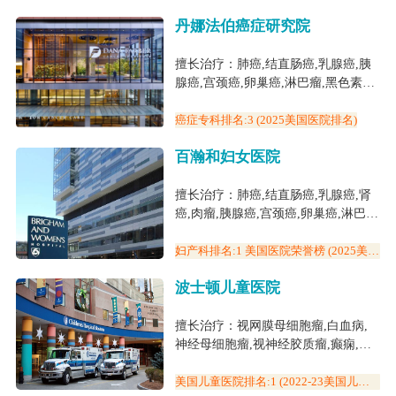
国医院排名)
子
丹娜法伯癌症研究院
擅长治疗：肺癌,结直肠癌,乳腺癌,胰
腺癌,宫颈癌,卵巢癌,淋巴瘤,黑色素瘤,
胃癌,白血病,食管癌,神经母细胞瘤,肝
癌,骨髓瘤,前列腺癌,头颈癌,视神经胶
癌症专科排名:3 (2025美国医院排名)
质瘤,骨肉瘤,白血病(儿童)
百瀚和妇女医院
擅长治疗：肺癌,结直肠癌,乳腺癌,肾
癌,肉瘤,胰腺癌,宫颈癌,卵巢癌,淋巴
瘤,黑色素瘤,胃癌,白血病,膀胱癌,食管
癌,肝癌,骨髓瘤,甲状腺未分化癌,前列
妇产科排名:1 美国医院荣誉榜 (2025美国
医院排名)
腺癌,头颈癌,子宫癌,癫痫,阿尔兹海默
波士顿儿童医院
症,白血病(儿童)
擅长治疗：视网膜母细胞瘤,白血病,
神经母细胞瘤,视神经胶质瘤,癫痫,小
儿脑瘤,儿童自闭症,白血病(儿童),心
脏病
美国儿童医院排名:1 (2022-23美国儿童