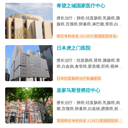
希望之城国家医疗中心
胞肺癌,胸腺癌,心脏移植,冠心病,二尖
瓣修复术,二尖瓣反流,心脏搭桥,癫痫,
心脏病,先天性心脏病,罕见病
擅长治疗：肺癌,结直肠癌,乳腺癌,胰
腺癌,宫颈癌,卵巢癌,淋巴瘤,胃癌,白血
病,食管癌,甲状腺未分化癌,前列腺癌,
声带癌,小儿脑瘤,白血病(儿童)
癌症专科排名:10 (2025美国医院排名)
日本虎之门医院
擅长治疗：结直肠癌,肾癌,胰腺癌,胃
癌,白血病,食管癌,胶质瘤,肝癌,视神经
胶质瘤,胆管癌,冠心病,心脏搭桥,心脏
病,糖尿病
日本结直肠癌治疗权威医院
皇家马斯登癌症中心
擅长治疗：肺癌,结直肠癌,乳腺癌,肉
瘤,宫颈癌,卵巢癌,白血病,膀胱癌,前列
腺癌,头颈癌,子宫癌,尿道上皮癌,白血
病(儿童)
英国癌症专科排名:1 (2023英国医院排
名) 世界三大癌症中心之一