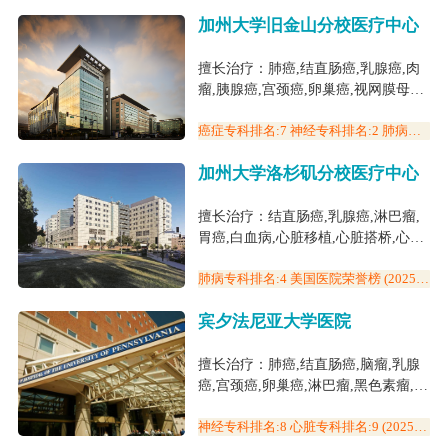
医院排名)
加州大学旧金山分校医疗中心
擅长治疗：肺癌,结直肠癌,乳腺癌,肉
瘤,胰腺癌,宫颈癌,卵巢癌,视网膜母细
胞瘤,胃癌,白血病,膀胱癌,肝癌,睾丸
癌,前列腺癌,头颈癌,子宫癌,视神经胶
癌症专科排名:7 神经专科排名:2 肺病专
科排名:3 (2025美国医院排名)
质瘤,骨肉瘤,尿道上皮癌,癫痫,小儿脑
加州大学洛杉矶分校医疗中心
瘤,罕见病
擅长治疗：结直肠癌,乳腺癌,淋巴瘤,
胃癌,白血病,心脏移植,心脏搭桥,心脏
病
肺病专科排名:4 美国医院荣誉榜 (2025美
国医院排名)
宾夕法尼亚大学医院
擅长治疗：肺癌,结直肠癌,脑瘤,乳腺
癌,宫颈癌,卵巢癌,淋巴瘤,黑色素瘤,胃
癌,白血病,胶质瘤,神经母细胞瘤,鼻咽
癌,喉癌,舌癌,头颈癌,子宫癌,视神经胶
神经专科排名:8 心脏专科排名:9 (2025美
国医院排名)
质瘤,室管膜肿瘤,非小细胞肺癌,小细