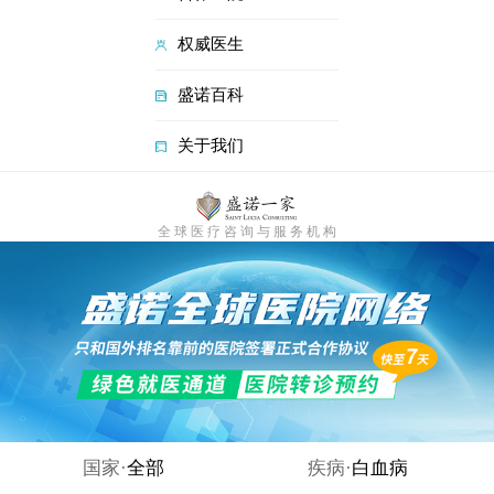
权威医生
盛诺百科
关于我们
全 球 医 疗 咨 询 与 服 务 机 构
国家·
全部
疾病·
白血病