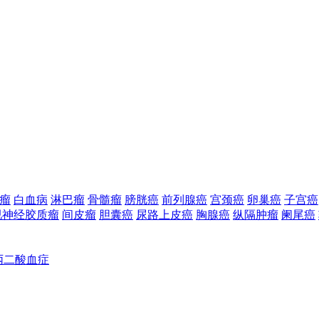
瘤
白血病
淋巴瘤
骨髓瘤
膀胱癌
前列腺癌
宫颈癌
卵巢癌
子宫癌
视神经胶质瘤
间皮瘤
胆囊癌
尿路上皮癌
胸腺癌
纵隔肿瘤
阑尾癌
丙二酸血症