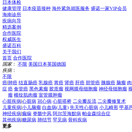
日本体检
健康管理
日本疫苗接种
海外紧急就医服务
盛诺一家VIP会员
海南诊所
疾病向导
精选案例
合作医院
权威医生
盛诺百科
关于我们
首页
合作医院
国家
：
不限
美国
日本
英国
德国
疾病
：
不限
|
癌
肺癌
结直肠癌
乳腺癌
胃癌
肾癌
肝癌
胆管癌
胰腺癌
脑瘤
肉
症
癌
食管癌
黑色素瘤
胶质瘤
视网膜母细胞瘤
神经母细胞瘤
瘤
横纹肌肉瘤
室管膜肿瘤
|
心脏疾病
心脏病
冠心病
心脏搭桥
二尖瓣反流
二尖瓣修复术
|
儿童疾病
小儿脑瘤
白血病(儿童)
先天性心脏病
小儿畸形
甲基
|
神经疾病
癫痫
脊髓中风
阿尔茨海默病
帕金森综合症
|
其他疾病
糖尿病
肺结节
罕见病
骨科疾病
更多