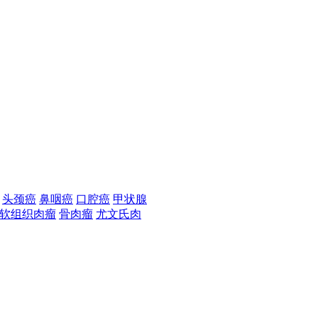
头颈癌
鼻咽癌
口腔癌
甲状腺
软组织肉瘤
骨肉瘤
尤文氏肉