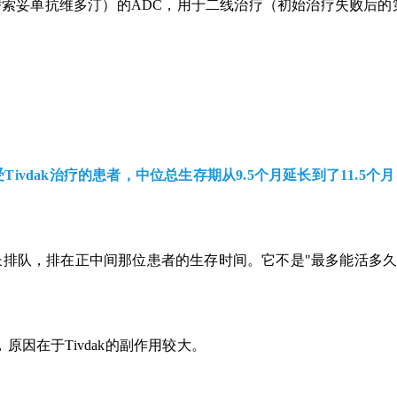
（替索妥单抗维多汀）的ADC，用于二线治疗（初始治疗失败后
vdak治疗的患者，中位总生存期从9.5个月延长到了11.5个
长排队，排在正中间那位患者的生存时间。它不是"最多能活多久
因在于Tivdak的副作用较大。