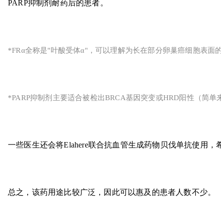
PARP抑制剂耐药后的患者。
*FRα全称是"叶酸受体α"，可以理解为长在部分卵巢癌细胞表面的一
*PARP抑制剂主要适合被检出BRCA基因突变或HRD阳性（
一些医生还会将Elahere联合抗血管生成药物贝伐单抗使用
总之，该药用途比较广泛，因此可以惠及的患者人数不少。