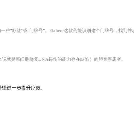
种"标签"或"门牌号"。Elahere这款药能识别这个门牌号，找到并
简单来说就是癌细胞修复DNA损伤的能力存在缺陷）的卵巢癌患者。
，希望进一步提升疗效。