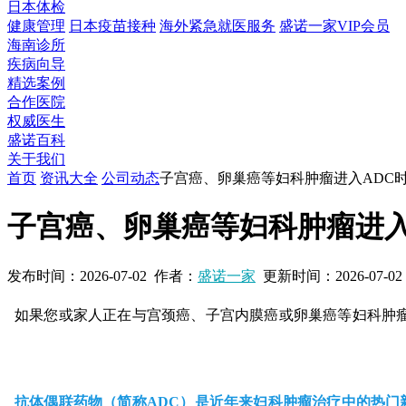
日本体检
健康管理
日本疫苗接种
海外紧急就医服务
盛诺一家VIP会员
海南诊所
疾病向导
精选案例
合作医院
权威医生
盛诺百科
关于我们
首页
资讯大全
公司动态
子宫癌、卵巢癌等妇科肿瘤进入ADC
子宫癌、卵巢癌等妇科肿瘤进入
发布时间：
2026-07-02
作者：
盛诺一家
更新时间：
2026-07-02
如果您或家人正在与宫颈癌、子宫内膜癌或卵巢癌等妇科肿
抗体偶联药物（简称ADC）是近年来妇科肿瘤治疗中的热门