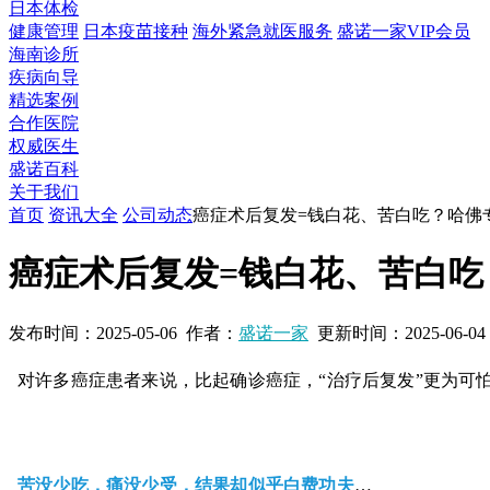
日本体检
健康管理
日本疫苗接种
海外紧急就医服务
盛诺一家VIP会员
海南诊所
疾病向导
精选案例
合作医院
权威医生
盛诺百科
关于我们
首页
资讯大全
公司动态
癌症术后复发=钱白花、苦白吃？哈佛
癌症术后复发=钱白花、苦白
发布时间：
2025-05-06
作者：
盛诺一家
更新时间：
2025-06-04
对许多癌症患者来说，比起确诊癌症，“治疗后复发”更为可
苦没少吃，痛没少受，结果却似乎白费功夫
…