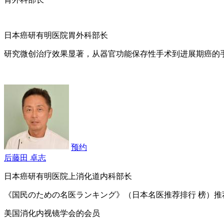
日本癌研有明医院胃外科部长
研究微创治疗效果显著，从器官功能保存性手术到进展期癌的
预约
后藤田 卓志
日本癌研有明医院上消化道内科部长
《国民のための名医ランキング》（日本名医推荐排行 榜）
美国消化内视镜学会的会员