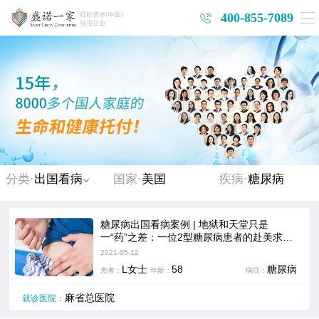
400-855-7089
分类·
出国看病
国家·
美国
疾病·
糖尿病
糖尿病出国看病案例 | 地狱和天堂只是
一“药”之差：一位2型糖尿病患者的赴美求医
经历
2021-05-12
L女士
58
糖尿病
患者：
年龄：
病症：
麻省总医院
就诊医院：