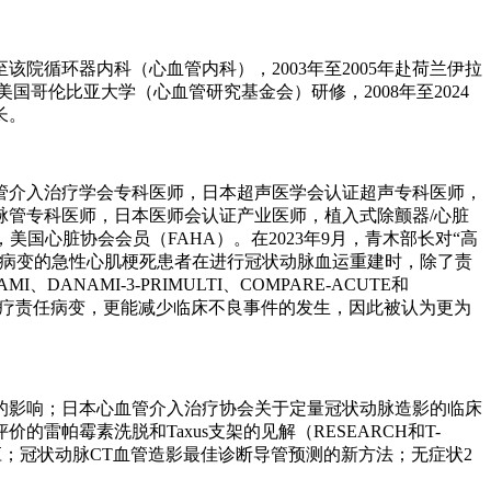
转至该院循环器内科（心血管内科），2003年至2005年赴荷兰伊拉
前往美国哥伦比亚大学（心血管研究基金会）研修，2008年至2024
长。
管介入治疗学会专科医师，日本超声医学会认证超声专科医师，
管专科医师，日本医师会认证产业医师，植入式除颤器/心脏
国心脏协会会员（FAHA）。在2023年9月，青木部长对“高
脉病变的急性心肌梗死患者在进行冠状动脉血运重建时，除了责
MI-3-PRIMULTI、COMPARE-ACUTE和
治疗责任病变，更能减少临床不良事件的发生，因此被认为更为
的影响；日本心血管介入治疗协会关于定量冠状动脉造影的临床
帕霉素洗脱和Taxus支架的见解（RESEARCH和T-
；冠状动脉CT血管造影最佳诊断导管预测的新方法；无症状2