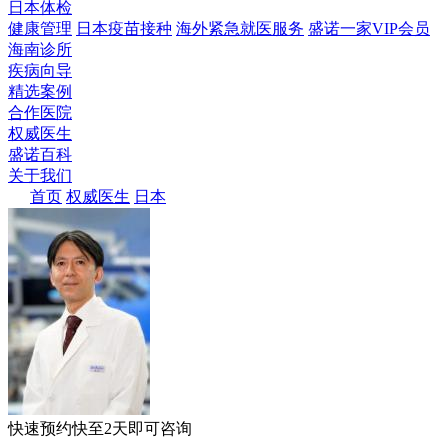
日本体检
健康管理
日本疫苗接种
海外紧急就医服务
盛诺一家VIP会员
海南诊所
疾病向导
精选案例
合作医院
权威医生
盛诺百科
关于我们
首页
权威医生
日本
快速预约
快至2天即可咨询