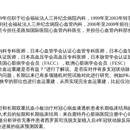
999年任职于社会福祉法人三井纪念病院内科，1999年至2003年
006年回到社会福祉法人三井纪念病院心血管内科，2006年至2008年
年至今担任圣路加国际医院心血管内科医生，并担任心血管内科部
内科专科医师，日本心血管学会认证心血管专科医师，日本心血
认证医师，日本高血压学会高血压专科医师，日本脉管学会认证脉
心脏病学会会员（FACC），欧洲心脏病学会会员（FESC），美
全血运重建是否有益？”进行了解说。是否应对伴有多支冠状动
期以来已有多项随机对照试验对此进行研究。例如PRAMI、DANA
显著狭窄的部位也进行血运重建，从而实现完全血运重建，比起仅
型和长期双重抗血小板治疗对冠心病血液透析患者长期临床结局
后的短期和长期临床结局：来自鹿特丹心脏病医院注册中心评价的雷
值分析评价无事件患者西罗莫司洗脱支架植入后4年冠状动脉反应
块进展的临床预测因素。