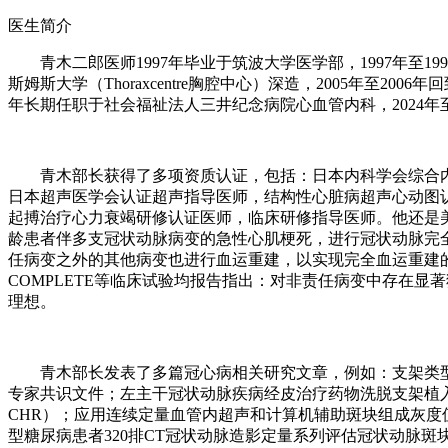
医生简介
青木二郎医师1997年毕业于筑波大学医学部，1997年至1
斯姆斯大学（Thoraxcentre胸腔中心）深造，2005年至2
年长期任职于社会福祉法人三井纪念病院心血管内科，2024
青木部长获得了多项资质认证，包括：日本内科学会综合
日本超声医学会认证超声指导医师，结构性心脏病超声心动图
起搏治疗心力衰竭研修认证医师，临床研修指导医师。他还是美国
龄患者伴多支冠状动脉病变的急性心肌梗死，进行冠状动脉完
任病变之外的其他病变也进行血运重建，以实现完全血运重建的问题，长
COMPLETE等临床试验均报告指出：对非责任病变中存在
理想。
青木部长发表了多篇冠心病相关研究文章，例如：支架类
专家共识文件；左主干冠状动脉疾病经皮治疗药物洗脱支架植入术
CHR）；应用连续定量血管内超声和计算机辅助斑块组成灰度
型糖尿病患者320排CT冠状动脉造影定量系列评估冠状动脉斑