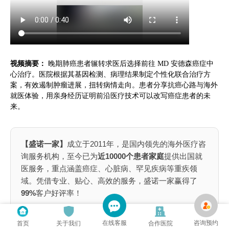
视频摘要：
晚期肺癌患者辗转求医后选择前往 MD 安德森癌症中
心治疗。医院根据其基因检测、病理结果制定个性化联合治疗方
案，有效遏制肿瘤进展，扭转病情走向。患者分享抗癌心路与海外
就医体验，用亲身经历证明前沿医疗技术可以改写癌症患者的未
来。
【盛诺一家】
成立于2011年，是国内领先的海外医疗咨
询服务机构，至今已为
近10000个患者家庭
提供出国就
医服务，重点涵盖癌症、心脏病、罕见疾病等重疾领
域。凭借专业、贴心、高效的服务，盛诺一家赢得了
99%
客户好评率！
📌为什么出国就医患者选择盛诺一家？
在线客服
咨询预约
首页
关于我们
合作医院
全球就医：
覆盖中、美、英、日
1000家医院网络
，不局