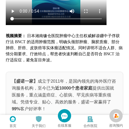
视频摘要：
日本湘南镰仓医院肿瘤中心主任权威解读硼中子俘获
疗法 BNCT 的适用肿瘤范围，明确头颈部肿瘤、脑胶质瘤、部分
肺癌、肝癌、皮肤癌等实体瘤适配情况。同时讲明不适合人群、病
情分期要求、疗效特点，帮患者快速判断自己是否符合 BNCT 治
疗适应症，避免盲目奔波。
【盛诺一家】
成立于2011年，是国内领先的海外医疗咨
询服务机构，至今已为
近10000个患者家庭
提供出国就
医服务，重点涵盖癌症、心脏病、罕见疾病等重疾领
域。凭借专业、贴心、高效的服务，盛诺一家赢得了
99%
客户好评率！
📌为什么出国就医患者选择盛诺一家？
在线客服
咨询预约
首页
关于我们
合作医院
全球就医：
覆盖中、美、英、日
1000家医院网络
，不局