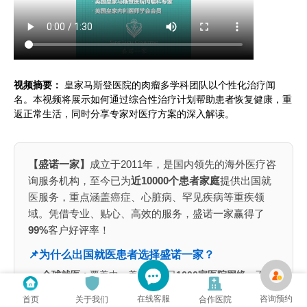
视频摘要：
皇家马斯登医院的肉瘤多学科团队以个性化治疗闻
名。本视频将展示如何通过综合性治疗计划帮助患者恢复健康，重
返正常生活，同时分享专家对医疗方案的深入解读。
【盛诺一家】
成立于2011年，是国内领先的海外医疗咨
询服务机构，至今已为
近10000个患者家庭
提供出国就
医服务，重点涵盖癌症、心脏病、罕见疾病等重疾领
域。凭借专业、贴心、高效的服务，盛诺一家赢得了
99%
客户好评率！
📌为什么出国就医患者选择盛诺一家？
全球就医：
覆盖中、美、英、日
1000家医院网络
，不局
限于单一国家医疗资源、
规划最优就医路径
在线客服
咨询预约
首页
关于我们
合作医院
专业可靠：
咨询服务团队成员70%拥有医学背景，包括