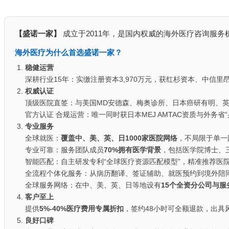
【盛诺一家】
成立于2011年，是国内权威的海外医疗咨询服务
海外医疗为什么首选盛诺一家？
稳健运营
深耕行业15年：实缴注册资本3,970万元，获红杉资本、中信
权威认证
顶级医院直签：与美国MD安德森、梅奥诊所、日本癌研有明、
官方认证 合规运营：唯一同时获日本MEJ AMTAC资质与外务省
专业服务
全球就医：
覆盖中、美、英、日1000家医院网络
，不局限于单一
专业可靠：服务团队成员
70%拥有医学背景
，包括医学院博士、
智能匹配：自主研发专利“全球医疗资源匹配模型”，精准推荐医
全流程个体化服务：从病历翻译、签证辅助、就医预约到境外陪
全球服务网络：在中、美、英、日等地设有
15个全资分公司与服
客户至上
提供
5%-40%医疗费用专属折扣
，签约48小时可全额退款，出具
良好口碑