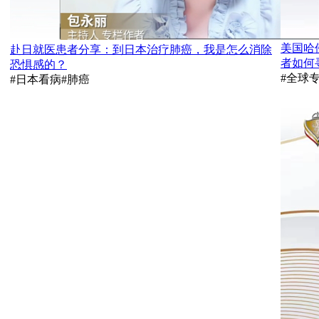
美国哈
赴日就医患者分享：到日本治疗肺癌，我是怎么消除
者如何
恐惧感的？
#全球
#日本看病
#肺癌