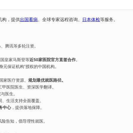
机构，提供
出国看病
、全球专家远程咨询、
日本体检
等服务。
里昂、腾讯等多轮注资。
英国皇家马斯登等
近50家医院官方直签合作
。
“身元保证机构”授权的中国机构。
国家医疗资源、
规划最优就医路径。
三甲医院医生、资深医学翻译。
院与医生。
同、生活支持全面覆盖。
务中心
，提供落地保障。
风险告知，倡导理性就医。