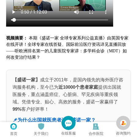
视频摘要：
本期《盛诺一家 全球专家系列公益直播》由英国专家
在线开讲！全球专家在线答疑、国际前沿医疗资讯详见直播回放
——听欧洲排名第一的儿童医院专家讲：多学科会诊（MDT）如
何改变治疗结果？
【盛诺一家】
成立于2011年，是国内领先的海外医疗咨
询服务机构，至今已为
近10000个患者家庭
提供出国就
医服务，重点涵盖癌症、心脏病、罕见疾病等重疾领
域。凭借专业、贴心、高效的服务，盛诺一家赢得了
99%
客户好评率！
📌为什么出国就医患者选择盛诺一家？
全球就医：
覆盖中、美、英、日
1000家医院网络
，不局
在线客服
咨询预约
首页
关于我们
合作医院
限于单一国家医疗资源、
规划最优就医路径