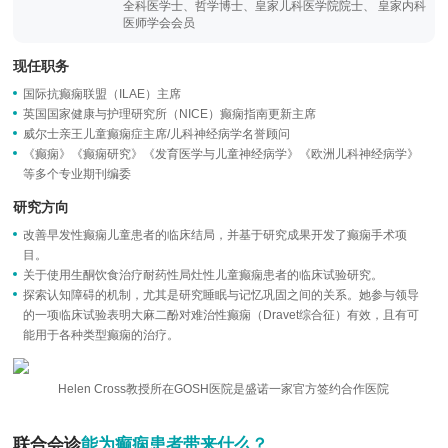
全科医学士、哲学博士、皇家儿科医学院院士、 皇家内科
医师学会会员
现任职务
国际抗癫痫联盟（ILAE）主席
英国国家健康与护理研究所（NICE）癫痫指南更新主席
威尔士亲王儿童癫痫症主席/儿科神经病学名誉顾问
《癫痫》《癫痫研究》《发育医学与儿童神经病学》《欧洲儿科神经病学》
等多个专业期刊编委
研究方向
改善早发性癫痫儿童患者的临床结局，并基于研究成果开发了癫痫手术项
目。
关于使用生酮饮食治疗耐药性局灶性儿童癫痫患者的临床试验研究。
探索认知障碍的机制，尤其是研究睡眠与记忆巩固之间的关系。她参与领导
的一项临床试验表明大麻二酚对难治性癫痫（Dravet综合征）有效，且有可
能用于各种类型癫痫的治疗。
Helen Cross教授所在GOSH医院是盛诺一家官方签约合作医院
联合会诊
能为癫痫患者带来什么？