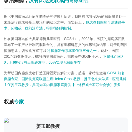
诊治癫痫，
没有比这更权威的专家组合
据《中国癫痫流行病学调查研究进展》所述，我国有70%-80%的癫痫患者处于
未经治疗或未接受正规治疗的状况之中。而实际上，
绝大多数癫痫可以通过手
术、药物或一些前沿疗法，得到很好的控制。
如在英国著名的大奥蒙德街儿童医院（GOSH），2008年，医院的癫痫病团队
宣布了一项严格控制高脂饮食的、具有里程碑意义的临床试验结果，对于耐药性
癫痫患儿，该饮食方式可以
将癫痫发作频率降低到三分之一
。此外，医院
2017-18数据显示，60%的英国癫痫患儿都选择在GOSH手术，
不仅死亡率为
0，且99%没有出现并发症，65%实现无癫痫生存
为帮助国内癫痫患者打造国际视野的解决方案，盛诺一家特别邀请
GOSH知名
癫痫专家、国际抗癫痫联盟主席Helen Cross教授，携手北京大学第一医院儿科
主任姜玉武教授，共同为国内癫痫家庭提供【中外权威专家联合会诊】服务
权威
专家
姜玉武教授