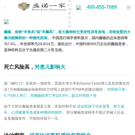
本
(中
400-855-7089
国)
被
投
企
业
癫痫，俗称“羊角风”或“羊癫风”，是大脑神经元突发性异常放电，导致短暂的大
脑功能障碍的一种慢性疾病。
中国流行病学资料显示，国内癫痫的总体患病率
为7.0‰，年发病率为28.8/10万。据此估计，中国约有900万左右的癫痫患者，
是神经科仅次于头痛的第二大常见病。
死亡风险高，
对患儿影响大
据《柳叶刀》发表的一项研究，英国牛津大学的Seena Fazel博士及其同事在对
近7万例癫痫确诊病例和66万对照人群进行平均9年的随访期间，
对照组只有
0.7%的人死亡，而癫痫组死亡率达8.8%，超过对照组十倍
由于大部分癫痫患者都是儿童，疾病控制不佳
还会给孩子生长发育、智力成
长、心理健康等造成多种障碍和困扰
。部分癫痫患者根本不能正常融入社会，
反复癫痫发作，可能毁掉孩子一生。