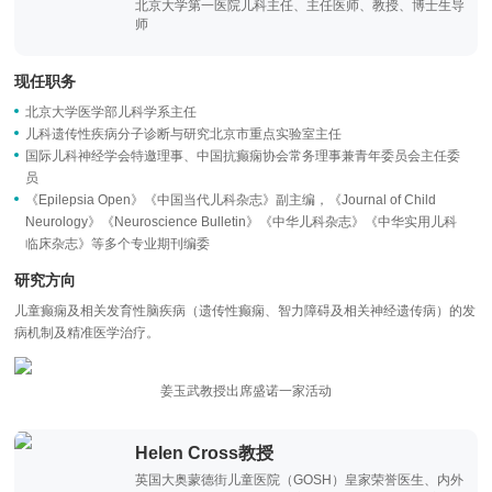
北京大学第一医院儿科主任、主任医师、教授、博士生导
师
现任职务
北京大学医学部儿科学系主任
儿科遗传性疾病分子诊断与研究北京市重点实验室主任
国际儿科神经学会特邀理事、中国抗癫痫协会常务理事兼青年委员会主任委
员
《Epilepsia Open》《中国当代儿科杂志》副主编，《Journal of Child
Neurology》《Neuroscience Bulletin》《中华儿科杂志》《中华实用儿科
临床杂志》等多个专业期刊编委
研究方向
儿童癫痫及相关发育性脑疾病（遗传性癫痫、智力障碍及相关神经遗传病）的发
病机制及精准医学治疗。
姜玉武教授出席盛诺一家活动
Helen Cross教授
英国大奥蒙德街儿童医院（GOSH）皇家荣誉医生、内外