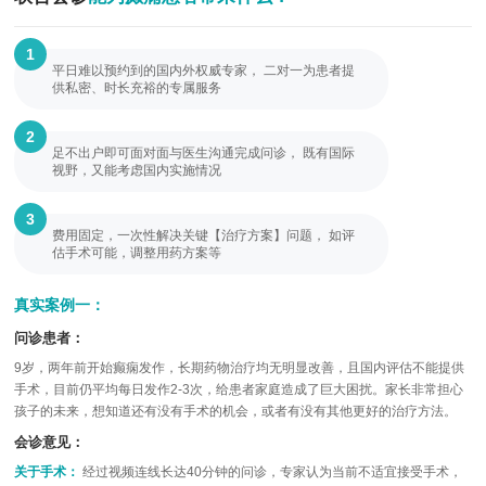
1
平日难以预约到的国内外权威专家， 二对一为患者提
供私密、时长充裕的专属服务
2
足不出户即可面对面与医生沟通完成问诊， 既有国际
视野，又能考虑国内实施情况
3
费用固定，一次性解决关键【治疗方案】问题， 如评
估手术可能，调整用药方案等
真实案例一：
问诊患者：
9岁，两年前开始癫痫发作，长期药物治疗均无明显改善，且国内评估不能提供
手术，目前仍平均每日发作2-3次，给患者家庭造成了巨大困扰。家长非常担心
孩子的未来，想知道还有没有手术的机会，或者有没有其他更好的治疗方法。
会诊意见：
关于手术：
经过视频连线长达40分钟的问诊，专家认为当前不适宜接受手术，