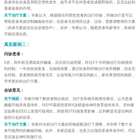
患者存在全身及局部交替性发作，如手术不仅对患者造成视野损伤，且无法起到
显著改善的作用。
关于治疗方案：
专家认为，根据既往同类型患者的治疗经验，药物治疗是可以
帮助患者有效控制癫痫发作的；但患者当前用药过多、过杂，需要调整用药方案
（具体方案提供在会诊报告中）。此外，专家认为，随着患者年龄增大，疾病有
可能实现自愈。
真实案例二：
问诊患者：
5岁，四年前无诱因发作癫痫，且症状日益明显，经过2个月药物治疗后病情得
到控制。一年前疾病复发，且病情加重，通过饮食和药物治疗有所缓解，但未完
全控制。患者因疾病导致语言、认知等能力均落后同龄人，家长希望找到病因，
寻求更好的治疗方案。
会诊意见：
关于病因：
专家仔细了解患者既往病史、治疗史和相关检查结果后，认为患者
癫痫可能具有遗传性，与SYP基因突变和X连锁遗传神经发育损伤有关。另外建
议如果在EEG上发现可疑局灶，则使用3T扫描复查影像，以判断是否是结构性
损伤引起的痉挛。
关于治疗方案：
专家对当前治疗方案的药物搭配进行了调整，并列举了数个未
来可能用到的癫痫药物。此外，专家还提及，当患儿出现痉挛成串发作时，可以
尝试迷走神经刺激疗法。