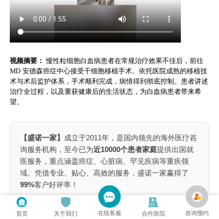
视频摘要：
慢性粒细胞白血病患者在常规治疗效果不佳后，前往
MD 安德森癌症中心接受干细胞移植手术。依托医院成熟的移植技
术与术后监护体系，手术顺利完成，病情得到彻底控制。患者讲述
治疗全过程，以及重获健康后的生活状态，为白血病患者带来希
望。
【盛诺一家】
成立于2011年，是国内领先的海外医疗咨
询服务机构，至今已为
近10000个患者家庭
提供出国就
医服务，重点涵盖癌症、心脏病、罕见疾病等重疾领
域。凭借专业、贴心、高效的服务，盛诺一家赢得了
99%
客户好评率！
📌为什么出国就医患者选择盛诺一家？
在线客服
咨询预约
首页
关于我们
合作医院
全球就医：
覆盖中、美、英、日
1000家医院网络
，不局