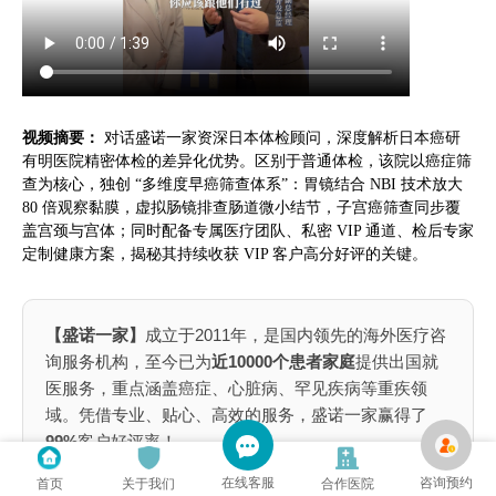
视频摘要：
对话盛诺一家资深日本体检顾问，深度解析日本癌研
有明医院精密体检的差异化优势。区别于普通体检，该院以癌症筛
查为核心，独创 “多维度早癌筛查体系”：胃镜结合 NBI 技术放大
80 倍观察黏膜，虚拟肠镜排查肠道微小结节，子宫癌筛查同步覆
盖宫颈与宫体；同时配备专属医疗团队、私密 VIP 通道、检后专家
定制健康方案，揭秘其持续收获 VIP 客户高分好评的关键。
【盛诺一家】
成立于2011年，是国内领先的海外医疗咨
询服务机构，至今已为
近10000个患者家庭
提供出国就
医服务，重点涵盖癌症、心脏病、罕见疾病等重疾领
域。凭借专业、贴心、高效的服务，盛诺一家赢得了
99%
客户好评率！
📌为什么出国就医患者选择盛诺一家？
在线客服
咨询预约
首页
关于我们
合作医院