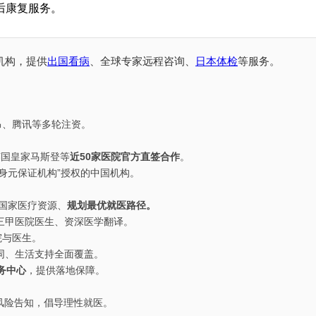
后康复服务。
机构，提供
出国看病
、全球专家远程咨询、
日本体检
等服务。
里昂、腾讯等多轮注资。
英国皇家马斯登等
近50家医院官方直签合作
。
“身元保证机构”授权的中国机构。
国家医疗资源、
规划最优就医路径。
三甲医院医生、资深医学翻译。
院与医生。
同、生活支持全面覆盖。
务中心
，提供落地保障。
风险告知，倡导理性就医。