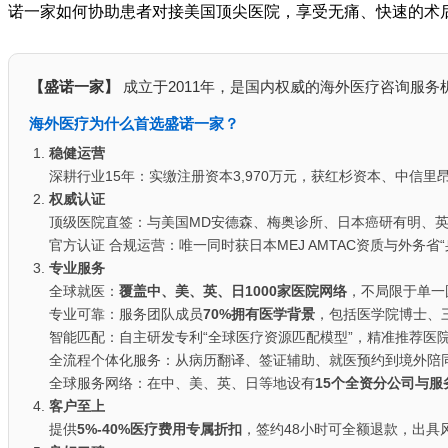
诺一家如何协助患者对接美国顶尖医院，享受无痛、快速的术
【盛诺一家】
成立于2011年，是国内权威的海外医疗咨询服务
海外医疗为什么首选盛诺一家？
稳健运营
深耕行业15年：实缴注册资本3,970万元，获红杉资本、中信
权威认证
顶级医院直签：与美国MD安德森、梅奥诊所、日本癌研有明、
官方认证 合规运营：唯一同时获日本MEJ AMTAC资质与外务省
专业服务
全球就医：
覆盖中、美、英、日1000家医院网络
，不局限于单一
专业可靠：服务团队成员
70%拥有医学背景
，包括医学院博士、
智能匹配：自主研发专利“全球医疗资源匹配模型”，精准推荐医
全流程个体化服务：从病历翻译、签证辅助、就医预约到境外陪
全球服务网络：在中、美、英、日等地设有
15个全资分公司与服
客户至上
提供
5%-40%医疗费用专属折扣
，签约48小时可全额退款，出具