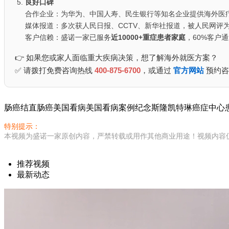
良好口碑
合作企业：为华为、中国人寿、民生银行等知名企业提供海外医
媒体报道：多次获人民日报、CCTV、新华社报道，被人民网评为
客户信赖：盛诺一家已服务
近10000+重症患者家庭
，60%客户
👉 如果您或家人面临重大疾病决策，想了解海外就医方案？
✅ 请拨打免费咨询热线
400-875-6700
，或通过
官方网站
预约咨
肠癌
结直肠癌
美国看病
美国看病案例
纪念斯隆凯特琳癌症中心
特别提示：
本视频为盛诺一家原创内容，严禁转载或用作其他商业用途！视频内容
推荐视频
最新动态