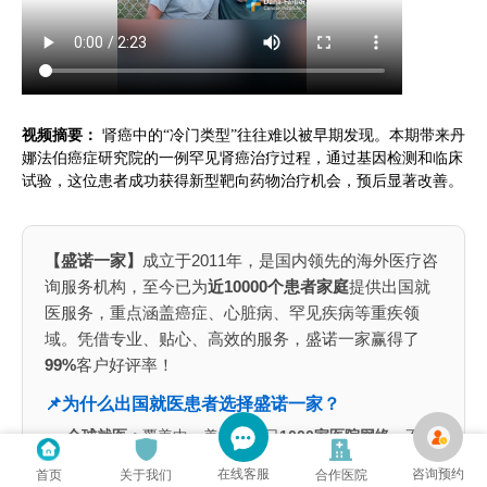
视频摘要：
肾癌中的“冷门类型”往往难以被早期发现。本期带来丹
娜法伯癌症研究院的一例罕见肾癌治疗过程，通过基因检测和临床
试验，这位患者成功获得新型靶向药物治疗机会，预后显著改善。
【盛诺一家】
成立于2011年，是国内领先的海外医疗咨
询服务机构，至今已为
近10000个患者家庭
提供出国就
医服务，重点涵盖癌症、心脏病、罕见疾病等重疾领
域。凭借专业、贴心、高效的服务，盛诺一家赢得了
99%
客户好评率！
📌为什么出国就医患者选择盛诺一家？
全球就医：
覆盖中、美、英、日
1000家医院网络
，不局
限于单一国家医疗资源、
规划最优就医路径
在线客服
咨询预约
首页
关于我们
合作医院
专业可靠：
咨询服务团队成员70%拥有医学背景，包括